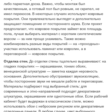
либо паркетная доска. Важно, чтобы монтаж был
качественным, а готовый пол был ровным, не скрипел, не
имел перекосов. В некоторых случаях используют ковровые
покрытия. Они привлекательно выглядят и дополнительно
защищают помещение от постороннего шума. Если проект
предполагает, что ковровое покрытие займет всю площадь
пола, лучше выбирать материал с коротким синтетическим
ворсом — за ним проще ухаживать. Также можно
комбинировать разные виды покрытий — на «проходных»
участках использовать ламинат или ковролин, а в
переговорной — ковровое покрытие.
Отделка стен.
До отделки стены тщательно выравнивают: на
гладких покрытиях — окрашивании, тонких обоях,
венецианской штукатурке — заметна каждая неровность
основания. Дополнительно обустраивают звукоизоляцию,
чтобы посторонние звуки не мешали работе и переговорам.
Материалы подбирают под выбранный стиль: для
современных и этно-направлений подходят декоративная
штукатурка, окрашивание или однотонные обои. Если рабочий
кабинет будет выдержан в классическом стиле, можно
использовать обои с неброским рисунком или декоративные
отделочные панели. В любом случае, цвет выбранного