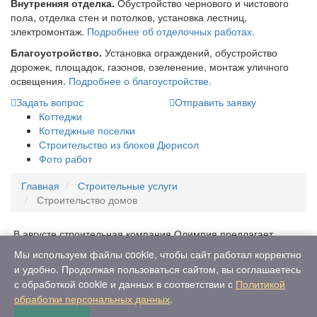
Внутренняя отделка.
Обустройство чернового и чистового
пола, отделка стен и потолков, установка лестниц,
электромонтаж.
Подробнее об отделочных работах.
Благоустройство.
Установка ограждений, обустройство
дорожек, площадок, газонов, озеленение, монтаж уличного
освещения.
Подробнее о благоустройстве.
Задать вопрос
Отправить заявку
Коттеджи
Коттеджные поселки
Строительство из блоков Дюрисол
Фото работ
Главная
Строительные услуги
Строительство домов
В августе строительная компания Олимпия предлагает
специальные условия на ремонт офисных помещений.
Мы используем файлы cookie, чтобы сайт работал корректно
Подробности по телефону
+7 (495) 973-13-13
и удобно. Продолжая пользоваться сайтом, вы соглашаетесь
По вопросам снабжения, поставки материалов и другим
с обработкой cookie и данных в соответствии с
Политикой
видам сотрудничества просьба обращаться исключительно на
обработки персональных данных
.
электронную почту
snab@skmsk.ru