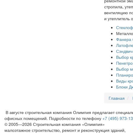
ремонтной эма
стропила, уте
вентиляцию по
и утеплитель 
Стеклоф
Металло
Фанера 
Латофл
Сэндвич
Выбор к
Пенетро
Выбор м
Планиро
Виды кр
Блоки Д
Главная
В августе строительная компания Олимпия предлагает специал
офисных помещений.
Подробности по телефону
+7 (495) 973-1
© 2005—2026 Строительная компания «Олимпия»
малоэтажное строительство, ремонт и реконструкция зданий,