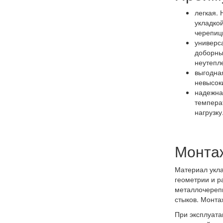
легкая. 
укладкой
черепицы
универс
доборны
неутепл
выгодна
невысок
надежна
темпера
нагрузку
Монта
Материал укла
геометрии и р
металлочерепи
стыков. Монта
При эксплуата