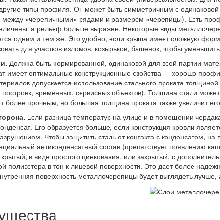
другие типы профиля. Он может быть симметричным с одинаковой 
г между «черепичными» рядами и размером «черепицы). Есть про
еличены, а рельеф больше выражен. Некоторые виды металлочере
тся одним и тем же. Это удобно, если крыша имеет сложную фор
овать для участков изломов, козырьков, башенок, чтобы уменьшить
и.
Должна быть нормированной, одинаковой для всей партии матер
ат имеет оптимальные конструкционные свойства — хорошо профил
ериалов допускается использование стального проката толщиной 
 построек, временных, сервисных объектов). Толщина стали может 
т более прочным, но большая толщина проката также увеличит его 
торона.
Если разница температур на улице и в помещении чердака
конденсат. Его образуется больше, если конструкция кровли являе
разрушением. Чтобы защитить сталь от контакта с конденсатом, н
ециальный антиконденсатный состав (препятствует появлению капе
ткрытый, в виде простого цинкования, или закрытый, с дополнител
ой полиэстера в тон к лицевой поверхности. Это дает более надеж
нутренняя поверхность металлочерепицы будет выглядеть лучше, 
ущества