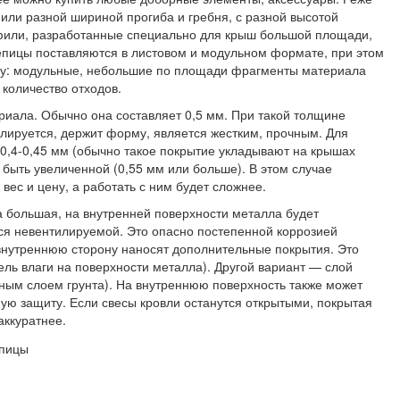
или разной шириной прогиба и гребня, с разной высотой
фили, разработанные специально для крыш большой площади,
пицы поставляются в листовом и модульном формате, при этом
му: модульные, небольшие по площади фрагменты материала
 количество отходов.
иала. Обычно она составляет 0,5 мм. При такой толщине
ируется, держит форму, является жестким, прочным. Для
0,4-0,45 мм (обычно такое покрытие укладывают на крышах
быть увеличенной (0,55 мм или больше). В этом случае
вес и цену, а работать с ним будет сложнее.
 большая, на внутренней поверхности металла будет
тся невентилируемой. Это опасно постепенной коррозией
а внутреннюю сторону наносят дополнительные покрытия. Это
ль влаги на поверхности металла). Другой вариант — слой
ьным слоем грунта). На внутреннюю поверхность также может
ную защиту. Если свесы кровли останутся открытыми, покрытая
аккуратнее.