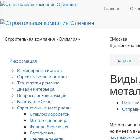
Главная
О ко
Строительная компания
«Олимпия»
Москва
Щелковское шо
Главная
Информация
Инженерные системы
Виды,
Строительство и ремонт
Технологии ремонта
мета
Дизайн интерьера
Вопросы реконструкции
Благоустройство
Цены на
Строительные материалы
Отправи
Стеклофибробетон
Металлочерепица
Металлочерепи
Фанера березовая
но имеет мень
Латофлексы
частных жилы
Сэндвич-панели