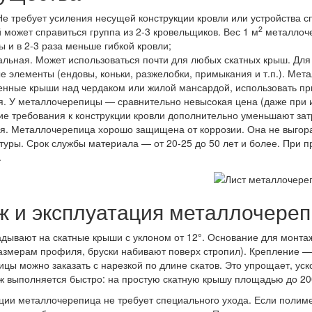
Не требует усиления несущей конструкции кровли или устройства с
2
 может справиться группа из 2-3 кровельщиков. Вес 1 м
металлоче
 и в 2-3 раза меньше гибкой кровли;
альная. Может использоваться почти для любых скатных крыш. Для
е элементы (ендовы, коньки, разжелобки, примыкания и т.п.). Ме
енные крыши над чердаком или жилой мансардой, использовать при
я. У металлочерепицы — сравнительно невысокая цена (даже при и
ие требования к конструкции кровли дополнительно уменьшают зат
я. Металлочерепица хорошо защищена от коррозии. Она не выгора
туры. Срок службы материала — от 20-25 до 50 лет и более. При
.
ж и эксплуатация металлочере
дывают на скатные крыши с уклоном от 12°. Основание для монта
азмерам профиля, бруски набивают поверх стропил). Крепление —
цы можно заказать с нарезкой по длине скатов. Это упрощает, ус
ж выполняется быстро: на простую скатную крышу площадью до 20
ции металлочерепица не требует специального ухода. Если полим