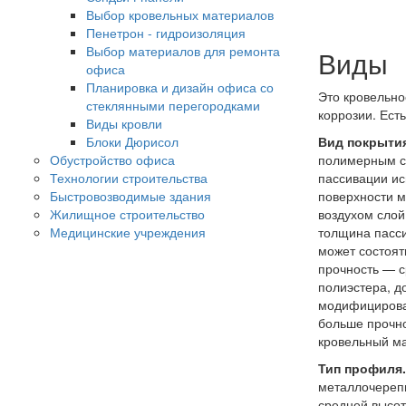
Выбор кровельных материалов
Пенетрон - гидроизоляция
Выбор материалов для ремонта
Виды
офиса
Планировка и дизайн офиса со
Это кровельно
стеклянными перегородками
коррозии. Ест
Виды кровли
Вид покрытия
Блоки Дюрисол
полимерным со
Обустройство офиса
пассивации ис
Технологии строительства
поверхности м
Быстровозводимые здания
воздухом слой
Жилищное строительство
толщина пасси
Медицинские учреждения
может состоят
прочность — с
полиэстера, д
модифицирован
больше прочно
кровельный м
Тип профиля
металлочереп
средней высот