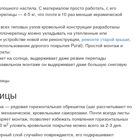
плошного настила. С материалом просто работать, с его
репицы — 4-5 кг, что почти в 10 раз меньше керамической
 всех типовых узлов кровельной конструкции разработаны
таллочерепицу можно укладывать на утепленные или
 устройстве новой или реконструкции,
ремонте старой крыши
;
спользовании дорогого покрытия Pural). Простой монтаж и
раты;
ет на солнце, выдерживает даже резкие перепады
 правильном монтаже он выдерживает даже большую снеговую
пицы
жа — рядовая горизонтальная обрешетка (шаг рассчитывают по
 механическое, кровельными саморезами. Почти всегда листы
коряет монтаж, позволяет избежать появления горизонтальных
2
0 м
уложить кровельное покрытие можно всего за 2-3 дня.
ерный слой случайно повреждается, его подкрашивают