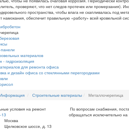
лью, чтобы не появилась очаговая коррозия. Периодически контр
плитель, проверяют, что нет следов протечек или промерзания).
дкровельного пространства, чтобы влага не скапливалась под мет
от намокания, обеспечит правильную «работу» всей кровельной си
ибробетон
черепица
березовая
ексы
-панели
ровельных материалов
н - гидроизоляция
атериалов для ремонта офиса
вка и дизайн офиса со стеклянными перегородками
овли
юрисол
Информация
Строительные материалы
Металлочерепица
ьные условия на ремонт
По вопросам снабжения, поста
3-13
обращаться исключительно на
Москва
Щелковское шоссе, д. 13