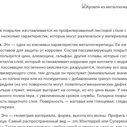
е покрытие изготавливается из профилированной листовой стали 
ь несколько характеристик, которые могут различаться у материало
.
Это — одна из ключевых характеристик металлочерепицы. Ее изг
ставом для защиты от коррозии. Состав пассивизирующих покрыти
пользуется цинк, алюмоцинк, гальфан, другие сплавы, которые со
еталла слой, который останавливает коррозию при контакте с водо
 пассивации постепенно окисляется, разрушается, поэтому его з
визирующего слоя, тем дольше он прослужит (минимальные значе
ь из полиэстера или из полиуретана с добавлением гранул полиам
редняя (на его поверхности могут появляться механические дефе
ольше служит, меньше выгорает на солнце, но его цена выше. У не
ного полиэстера, с увеличенным сроком службы. Толщина покрытия
сть защитного слоя. Поверхность — матовая или глянцевая, гладка
атериал.
.
Это — геометрия материала, форма, высота его волны. Профиль о
ица. Самый распространенный вид — это Монтеррей или Супермон
ы. Такая металлочерепица удобна своей универсальностью: для н