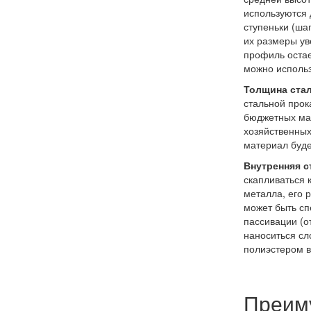
используются 
ступеньки (ша
их размеры ув
профиль остае
можно использ
Толщина стал
стальной прок
бюджетных мат
хозяйственных
материал буде
Внутренняя с
скапливаться 
металла, его 
может быть сп
пассивации (о
наноситься сл
полиэстером в
Преим