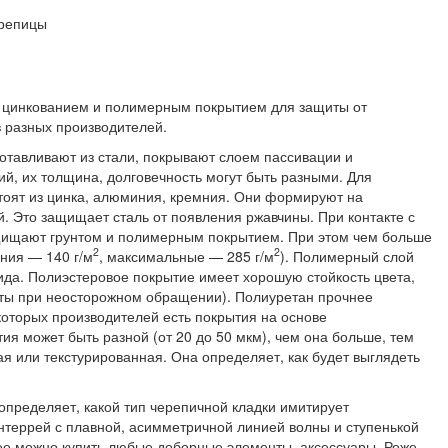
с цинкованием и полимерным покрытием для защиты от
в разных производителей.
отавливают из стали, покрывают слоем пассивации и
й, их толщина, долговечность могут быть разными. Для
стоят из цинка, алюминия, кремния. Они формируют на
й. Это защищает сталь от появления ржавчины. При контакте с
ащищают грунтом и полимерным покрытием. При этом чем больше
2
2
ния — 140 г/м
, максимальные — 285 г/м
). Полимерный слой
ида. Полиэстеровое покрытие имеет хорошую стойкость цвета,
кты при неосторожном обращении). Полиуретан прочнее
которых производителей есть покрытия на основе
 может быть разной (от 20 до 50 мкм), чем она больше, тем
я или текстурированная. Она определяет, как будет выглядеть
пределяет, какой тип черепичной кладки имитирует
террей с плавной, асимметричной линией волны и ступенькой
ее можно купить любые доборные элементы, аксессуары. Реже