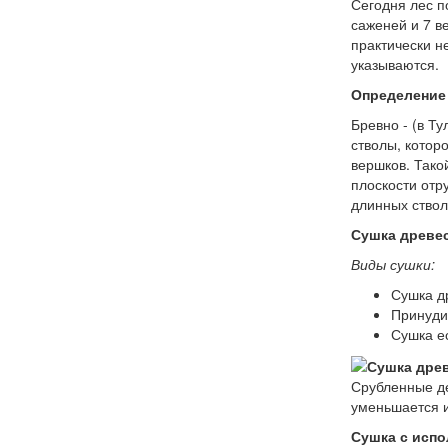
Сегодня лес п
саженей и 7 в
практически н
указываются.
Определение 
Бревно - (в Т
стволы, которо
вершков. Тако
плоскости отр
длинных ствол
Сушка древе
Виды сушки:
Сушка д
Принуди
Сушка е
Срубленные де
уменьшается и
Сушка с исп