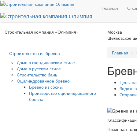
Главная
О ко
Строительная компания
«Олимпия»
Москва
Щелковское шо
Главная
Строительство из бревна
Дома в скандинавском стиле
Бревн
Дома в русском стиле
Строительство бань
Оцилиндрованное бревно
Цены на
Бревно из сосны
Задать 
Производство оцилиндрованного
Отправи
бревна
Классификация
Низинная толщ