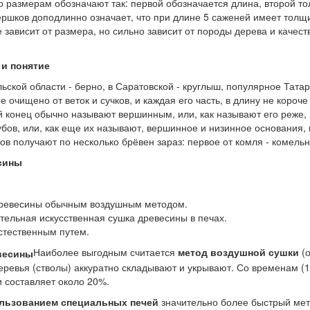
о размерам обозначают так: первой обозначается длина, второй т
ершков доподлинно означает, что при длине 5 саженей имеет толщи
е зависит от размера, но сильно зависит от породы дерева и каче
и понятие
ульской области - берно, в Саратовской - круглыш, популярное Тат
е очищено от веток и сучков, и каждая его часть, в длину не короч
й конец обычно называют вершинным, или, как называют его реже, в
убов, или, как еще их называют, вершинное и низинное основания, 
ов получают по несколько брёвен зараз: первое от комля - комельно
сины
ревесины обычным воздушным методом.
тельная искусственная сушка древесины в печах.
стественным путем.
Наиболее выгодным считается
метод воздушной сушки
(о
ревья (стволы) аккуратно складывают и укрывают. Со временам (1-
 составляет около 20%.
ользованием специальных печей
значительно более быстрый мето