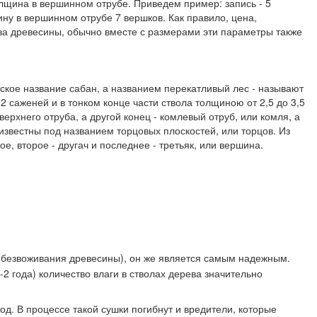
олщина в вершинном отрубе. Приведем пример: запись - 5
ну в вершинном отрубе 7 вершков. Как правило, цена,
ства древесины, обычно вместе с размерами эти параметры также
арское название сабан, а названием перекатливый лес - называют
е 2 саженей и в тонком конце части ствола толщиною от 2,5 до 3,5
ерхнего отруба, а другой конец - комлевый отруб, или комля, а
известны под названием торцовых плоскостей, или торцов. Из
е, второе - другач и последнее - третьяк, или вершина.
безвоживания древесины), он же является самым надежным.
2 года) количество влаги в стволах дерева значительно
д. В процессе такой сушки погибнут и вредители, которые