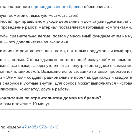
е качественного
оцилиндрованного бревна
обеспечивает:
ную геометрию, высокую жесткость стен;
чность: при правильном уходе деревянный дом служит десятки лет,
 проведение работ: материал поставляется готовыми комплектами. 
убы сравнительно легкие, поэтому массивный фундамент им не н
а — это дополнительная экономия.
мпия» строит деревянные дома, в которых продуманы и комфорт,
чные, теплые. Стены «дышат», естественный воздухообмен помога
ьны: все стыки, зазоры утепляются - внутри тепло даже в самые м
манной планировкой. Возможно использование готовых проектов и
и «Олимпия» создают рациональные проекты, где каждый квадратны
е снаружи и уютные внутри. Для срубов может выполняться чистова
лифовку, конопатку, другие работы.
нсультация по строительству домов из бревна?
 вам в течение 10 минут
е по номеру
+7 (495) 973-13-13