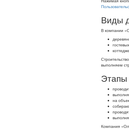
Нажимая кноп
Пользовательс
Виды д
В компании «О
деревян
гостевы
коттедж
Строительство
выполняем стр
Этапы 
проводи
выполня
на объе
собираю
проводя
выполня
Компания «Оли