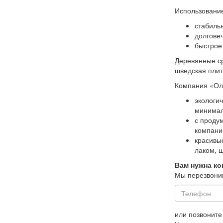
Использовани
стабиль
долгове
быстрое
Деревянные ср
шведская плит
Компания «Оли
экологи
минимал
с проду
компани
красивы
лаком, ш
Вам нужна ко
Мы перезвоним
или позвонит