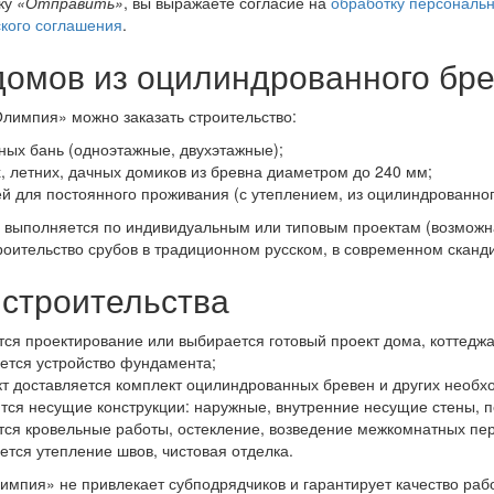
ку
«Отправить»
, вы выражаете согласие на
обработку персональ
кого соглашения
.
омов из оцилиндрованного бр
лимпия» можно заказать строительство:
ных бань (одноэтажные, двухэтажные);
х, летних, дачных домиков из бревна диаметром до 240 мм;
ей для постоянного проживания (с утеплением, из оцилиндрованно
 выполняется по индивидуальным или типовым проектам (возможна
оительство срубов в традиционном русском, в современном сканд
строительства
тся проектирование или выбирается готовый проект дома, коттеджа
ется устройство фундамента;
кт доставляется комплект оцилиндрованных бревен и других необх
тся несущие конструкции: наружные, внутренние несущие стены, п
тся кровельные работы, остекление, возведение межкомнатных пер
ется утепление швов, чистовая отделка.
мпия» не привлекает субподрядчиков и гарантирует качество работ