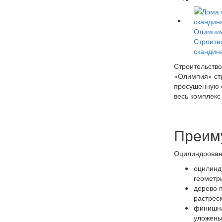
Строите
скандин
Строительство
«Олимпия» стр
просушенную с
весь комплекс
Преим
Оцилиндрованн
оцилинд
геометр
дерево 
растрес
финишная
уложены