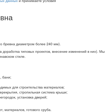
ных данных
и принимаете условия
евна
го бревна диаметром более 240 мм).
 доработка типовых проектов, внесение изменений в них). Мы
инавском стиле.
, бани;
одимых для строительства материалов;
ерекрытия, стропильная система крыши;
егородок, установка дверей;
, материалов, готового сруба.