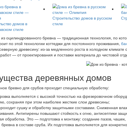
Строительство домов в русском
Ст
льство домов в
стиле
авском стиле
 из оцилиндрованного бревна — традиционная технология, по кот
оит по этой технологии коттеджи для постоянного проживания,
ба
еверную древесину: из-за медленного роста в холодном климате 
 работ — от проектирования и поставки материала до чистовой отд
ущества деревянных домов
ое бревно для срубов проходит специальную обработку:
ровка выполняется с высокой точностью на фрезеровочном оборуд
ию, сохраняя при этом наиболее жесткие слои древесины;
проходит сушку и обработку защитными составами. Сниженная влаж
кивания. Антипирены повышают стойкость к огню, антисептики защи
 обработка. Это — подготовка к монтажу: создание пазов, чашек, 
 бревна в составе сруба. Их подготовка выполняется для конкретн