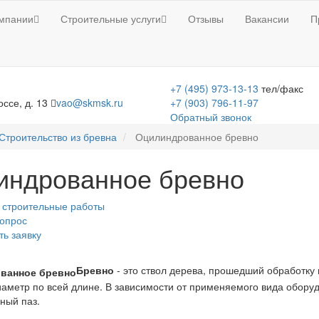
мпании
Строительные услуги
Отзывы
Вакансии
П
+7 (495) 973-13-13
тел/факс
ссе, д. 13
vao@skmsk.ru
+7 (903) 796-11-97
Обратный звонок
Строительство из бревна
Оцилиндрованное бревно
индрованное бревно
 строительные работы
вопрос
ть заявку
Бревно
- это ствол дерева, прошедший обработк
аметр по всей длине. В зависимости от применяемого вида обору
ный паз.