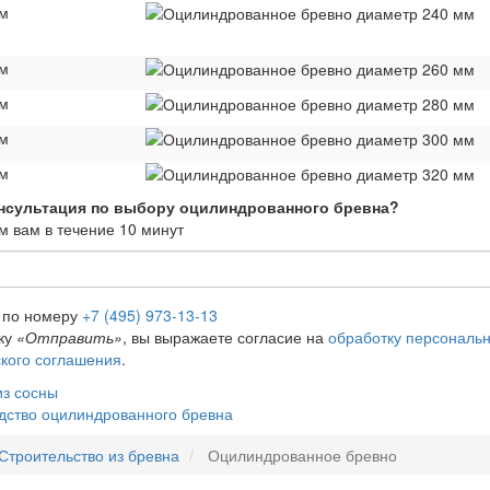
м
м
м
м
м
онсультация по выбору оцилиндрованного бревна?
 вам в течение 10 минут
е по номеру
+7 (495) 973-13-13
ку
«Отправить»
, вы выражаете согласие на
обработку персональ
кого соглашения
.
из сосны
дство оцилиндрованного бревна
Строительство из бревна
Оцилиндрованное бревно