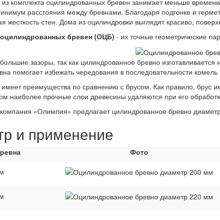
 из комплекта оцилиндрованных бревен занимает меньше времени
минимум расстояния между бревнами. Благодаря подгонке и гермет
я жесткость стен. Дома из оцилиндровки выглядят красиво, поверхн
 оцилиндрованных бревен (ОЦБ)
- их точные геометрические па
ольшие зазоры, так как цилиндрованное бревно изготавливается н
вна помогает избежать чередования в последовательности комель к 
имеет преимущества по сравнению с брусом. Как правило, брус име
том наиболее прочные слои древесины удаляются при его обработк
компания «Олимпия» предлагает цилиндрованное бревно диаметром 
тр и применение
бревна
Фото
м
м