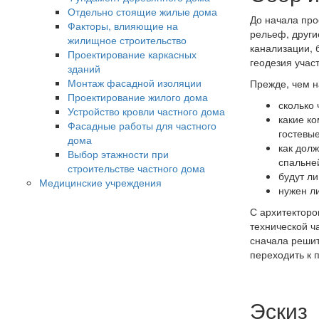
Отдельно стоящие жилые дома
До начала про
Факторы, влияющие на
рельеф, други
жилищное строительство
канализации, 
Проектирование каркасных
геодезия учас
зданий
Монтаж фасадной изоляции
Прежде, чем н
Проектирование жилого дома
сколько 
Устройство кровли частного дома
какие к
Фасадные работы для частного
гостевы
дома
как дол
Выбор этажности при
спальней
строительстве частного дома
будут ли
Медицинские учреждения
нужен ли
С архитекторо
технической ча
сначала решит
переходить к 
Эскиз