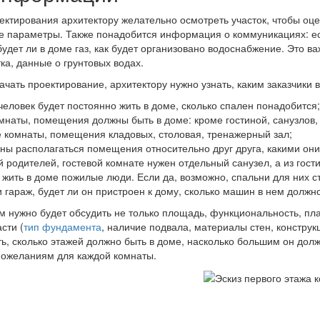
ектирования архитектору желательно осмотреть участок, чтобы оц
е параметры. Также понадобится информация о коммуникациях: ес
будет ли в доме газ, как будет организовано водоснабжение. Это в
тка, данные о грунтовых водах.
ачать проектирование, архитектору нужно узнать, каким заказчики
человек будет постоянно жить в доме, сколько спален понадобится;
омнаты, помещения должны быть в доме: кроме гостиной, санузлов,
е комнаты, помещения кладовых, столовая, тренажерный зал;
жны располагаться помещения относительно друг друга, какими он
 родителей, гостевой комнате нужен отдельный санузел, а из гост
 жить в доме пожилые люди. Если да, возможно, спальни для них с
 гараж, будет ли он пристроен к дому, сколько машин в нем долж
м нужно будет обсудить не только площадь, функциональность, п
сти (
тип фундамента
, наличие подвала, материалы стен, конструк
ь, сколько этажей должно быть в доме, насколько большим он долж
пожеланиям для каждой комнаты.