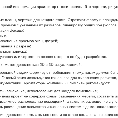
ранной информации архитектор готовит эскизы. Это чертежи, рисун
ые планы, чертежи для каждого этажа. Отражают форму и площадь
 проемов с указанием их размеров, планировку общих зон (холлов,
зация фасада;
вли;
аполнения проемов окон, дверей;
здания в разрезе;
ельная записка;
участка или чертеж, на основе которого он будет разработан.
кт может дополняться 2D и 3D-визуализацией.
роектной стадии формируют требования к тому, каким должен быть 
 Готовый эскиз используется как основа для выполнения расчетов
документации. Архитекторы компании «Олимпия» рекомендуют:
ть назначение, использование для каждого помещения;
кизный проект не содержит схемы размещения мебели, составить их
 взаимное расположение помещений, а также их размещение с учет
ть размещение элементов инженерных систем в доме: канализацион
ия, дополнения желательно внести на этапе согласования эскизног