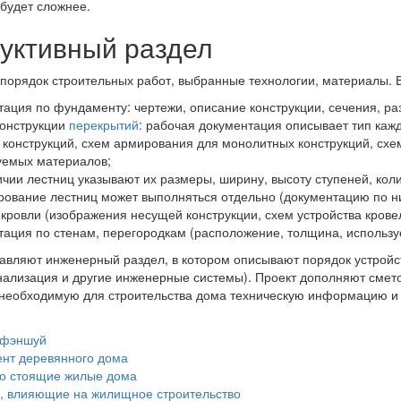
будет сложнее.
уктивный раздел
порядок строительных работ, выбранные технологии, материалы. В
тация по фундаменту: чертежи, описание конструкции, сечения, р
конструкции
перекрытий
: рабочая документация описывает тип каж
 конструкций, схем армирования для монолитных конструкций, сх
уемых материалов;
ичии лестниц указывают их размеры, ширину, высоту ступеней, кол
рование лестниц может выполняться отдельно (документацию по ним
кровли (изображения несущей конструкции, схем устройства кровел
тация по стенам, перегородкам (расположение, толщина, использ
авляют инженерный раздел, в котором описывают порядок устройс
нализация и другие инженерные системы). Проект дополняют смет
необходимую для строительства дома техническую информацию и 
 фэншуй
нт деревянного дома
о стоящие жилые дома
, влияющие на жилищное строительство