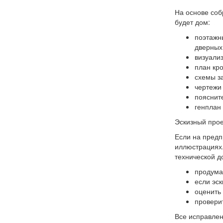
На основе соб
будет дом:
поэтажн
дверных
визуали
план кро
схемы з
чертежи 
пояснит
генплан 
Эскизный прое
Если на предп
иллюстрациях.
технической 
продума
если эс
оценить
провери
Все исправлен